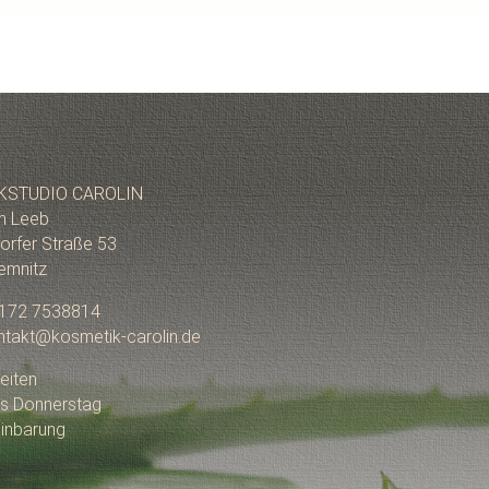
KSTUDIO CAROLIN
in Leeb
orfer Straße 53
emnitz
0172 7538814
ontakt@kosmetik-carolin.de
eiten
s Donnerstag
inbarung