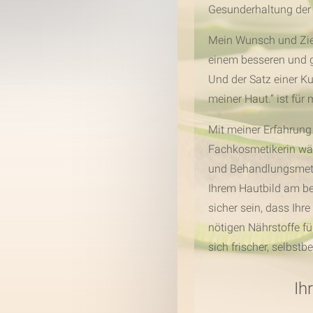
Gesunderhaltung der 
Mein Wunsch und Ziel
einem besseren und g
Und der Satz einer Ku
meiner Haut.“ ist für
Mit meiner Erfahrung
Fachkosmetikerin wäh
und Behandlungsmeth
Ihrem Hautbild am be
sicher sein, dass Ihr
nötigen Nährstoffe fü
sich frischer, selbst
Ih