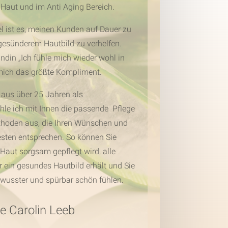
Haut und im Anti Aging Bereich.
 ist es, meinen Kunden auf Dauer zu
esünderem Hautbild zu verhelfen.
ndin „Ich fühle mich wieder wohl in
 mich das größte Kompliment.
 aus über 25 Jahren als
le ich mit Ihnen die passende Pflege
oden aus, die Ihren Wünschen und
sten entsprechen. So können Sie
e Haut sorgsam gepflegt wird, alle
r ein gesundes Hautbild erhält und Sie
bewusster und spürbar schön fühlen.
re Carolin Leeb