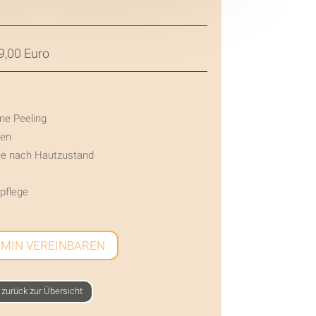
99,00 Euro
me Peeling
uen
 je nach Hautzustand
pflege
MIN VEREINBAREN
zurück zur Übersicht